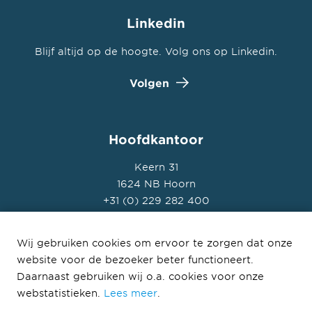
Linkedin
Blijf altijd op de hoogte. Volg ons op Linkedin.
Volgen
Hoofdkantoor
Keern 31
1624 NB Hoorn
+31 (0) 229 282 400
Wij gebruiken cookies om ervoor te zorgen dat onze
website voor de bezoeker beter functioneert.
Daarnaast gebruiken wij o.a. cookies voor onze
© Heddes 2026
webstatistieken.
Lees meer
.
Privacyverklaring
Disclaimer