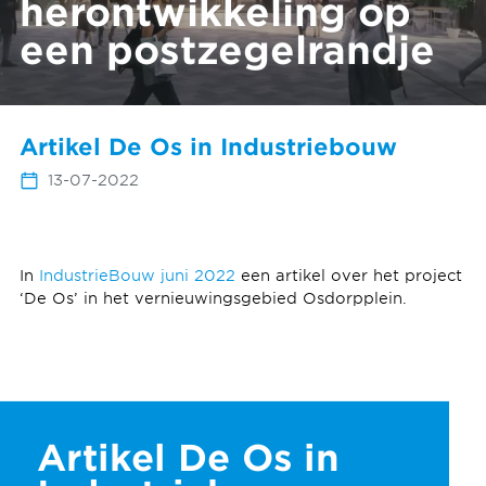
herontwikkeling op
een postzegelrandje
Artikel De Os in Industriebouw
13-07-2022
In
IndustrieBouw juni 2022
een artikel over het project
‘De Os’ in het vernieuwingsgebied Osdorpplein.
Artikel De Os in