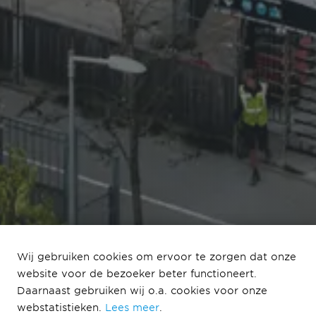
Wij gebruiken cookies om ervoor te zorgen dat onze
website voor de bezoeker beter functioneert.
Design & Build
Daarnaast gebruiken wij o.a. cookies voor onze
webstatistieken.
Lees meer
.