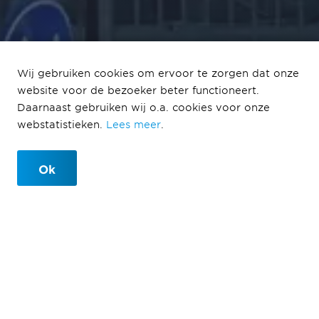
Wij gebruiken cookies om ervoor te zorgen dat onze
website voor de bezoeker beter functioneert.
Hoogste punt project
Daarnaast gebruiken wij o.a. cookies voor onze
HighNote bereikt!
webstatistieken.
Lees meer
.
Ok
Hoogste punt project HighNote
bereikt!
23-02-2023
Leestijd 2 min.
Op donderdag 23 februari is in Almere Centrum het