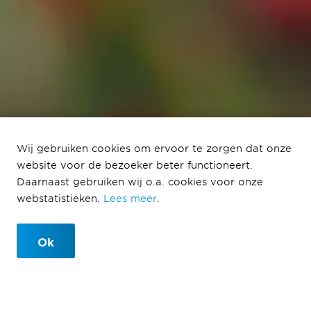
Heddes nieuwe
Wij gebruiken cookies om ervoor te zorgen dat onze
website voor de bezoeker beter functioneert.
sponsor Ronde van
Daarnaast gebruiken wij o.a. cookies voor onze
Noord-Holland
webstatistieken.
Lees meer
.
Ok
26-03-2025