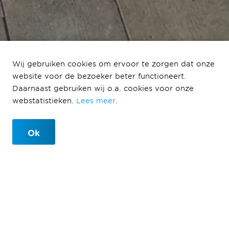
Hessenbergweg te
zien in AT5
Wij gebruiken cookies om ervoor te zorgen dat onze
website voor de bezoeker beter functioneert.
Buurtbazen
Daarnaast gebruiken wij o.a. cookies voor onze
webstatistieken.
Lees meer
.
met de metselrobot de steiger op
Ok
Buurtbazen
30-06-2025
Leestijd 1 min.
In het programma Studio Buurtbazen van AT5 duiken