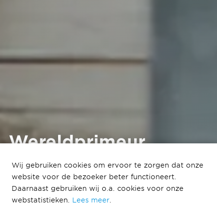
Wereldprimeur
metselrobot
Wij gebruiken cookies om ervoor te zorgen dat onze
hoogbouw
website voor de bezoeker beter functioneert.
Daarnaast gebruiken wij o.a. cookies voor onze
bij hoogste punt eerste sociale
webstatistieken.
Lees meer
.
huurwoningen in Cartesius