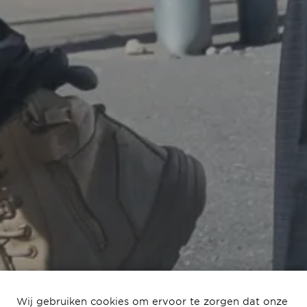
𝗪𝗲𝗿𝗸𝗯𝗲𝘇𝗼𝗲𝗸
Wij gebruiken cookies om ervoor te zorgen dat onze