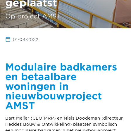
geplaatst
Op project AMST
01-04-2022
Modulaire badkamers
en betaalbare
woningen in
nieuwbouwproject
AMST
Bart Meijer (CEO MRP) en Niels Doodeman (directeur
Heddes Bouw & Ontwikkeling) plaatsen symbolisch
een modulaire badkamer in het nieuwbouwproject