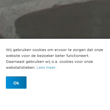
Tijdelijke woningen
Wij gebruiken cookies om ervoor te zorgen dat onze
website voor de bezoeker beter functioneert.
Barbeelstraat Eemnes
Daarnaast gebruiken wij o.a. cookies voor onze
opgeleverd
webstatistieken.
Lees meer
.
Ok
32 appartementen gereed voor