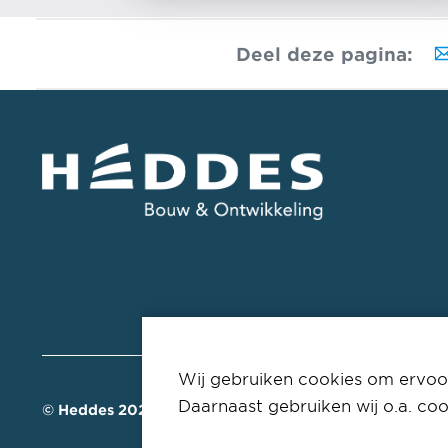
Deel deze pagina:
Wij gebruiken cookies om ervoor
Daarnaast gebruiken wij o.a. coo
© Heddes 2026
Privacyverklaring
Disclaimer