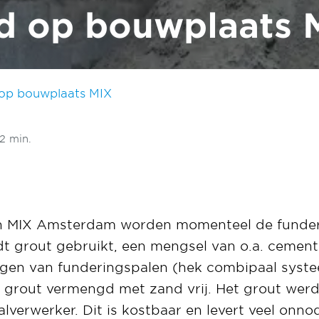
d op bouwplaats 
 op bouwplaats MIX
 2 min.
n MIX Amsterdam worden momenteel de funder
dt grout gebruikt, een mengsel van o.a. cement,
rengen van funderingspalen (hek combipaal syst
grout vermengd met zand vrij. Het grout werd 
lverwerker. Dit is kostbaar en levert veel onno