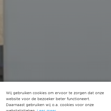
Bouw Noordhof 4 van
Wij gebruiken cookies om ervoor te zorgen dat onze
start
website voor de bezoeker beter functioneert.
Daarnaast gebruiken wij o.a. cookies voor onze
Elzenhagen Zuid krijgt er 147
webstatistieken.
Lees meer
.