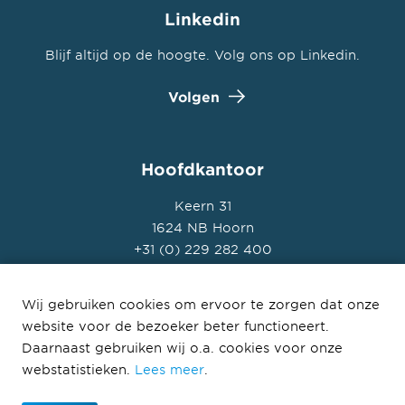
Linkedin
Blijf altijd op de hoogte. Volg ons op Linkedin.
Volgen
Hoofdkantoor
Keern 31
1624 NB Hoorn
+31 (0) 229 282 400
Wij gebruiken cookies om ervoor te zorgen dat onze
website voor de bezoeker beter functioneert.
Daarnaast gebruiken wij o.a. cookies voor onze
© Heddes 2026
webstatistieken.
Lees meer
.
Privacyverklaring
Disclaimer