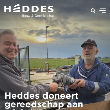
Heddes doneert
gereedschap aan