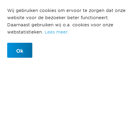
Innovatieve
Wij gebruiken cookies om ervoor te zorgen dat onze
website voor de bezoeker beter functioneert.
bouwmethode
Daarnaast gebruiken wij o.a. cookies voor onze
webstatistieken.
Lees meer
.
in het CAB Cartesius Utrecht
Ok
Een blik op de unieke
tafelconstructie boven het CAB
12-11-2024
Leestijd 3 min.
In Cartesius bouwt Heddes Bouw & Ontwikkeling op
dit moment in opdracht van MRP en Ballast Nedam
Development aan aan project Okinawa met 165 sociale
huurwoningen van wooncorporatie Portaal, een