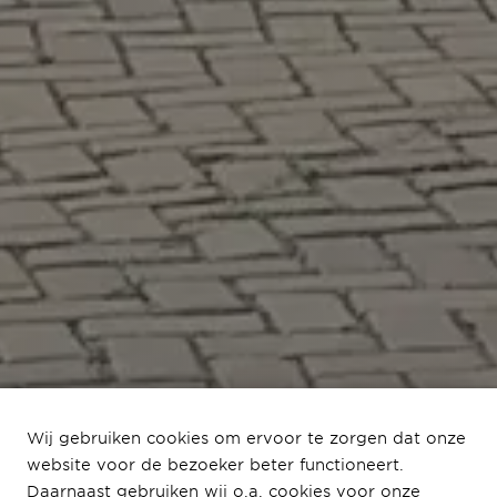
Wij gebruiken cookies om ervoor te zorgen dat onze
website voor de bezoeker beter functioneert.
Archimedesplantsoen
Daarnaast gebruiken wij o.a. cookies voor onze