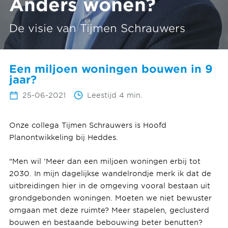
Anders wonen?
De visie van Tijmen Schrauwers
Een miljoen woningen bouwen in 9
jaar?
25-06-2021
Leestijd 4 min.
Onze collega Tijmen Schrauwers is Hoofd
Planontwikkeling bij Heddes.
"Men wil ‘Meer dan een miljoen woningen erbij tot
2030. In mijn dagelijkse wandelrondje merk ik dat de
uitbreidingen hier in de omgeving vooral bestaan uit
grondgebonden woningen. Moeten we niet bewuster
omgaan met deze ruimte? Meer stapelen, geclusterd
bouwen en bestaande bebouwing beter benutten?